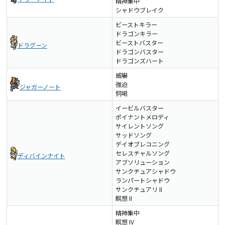
精神集中
シャドウブレイク
ビーストキラー
ドラゴンキラー
ビーストバスター
ドラグーン
ドラゴンバスター
ドラゴンズハート
威嚇
強迫
ジャガーノート
恫喝
イービルバスター
ポイナントメロディ
サイレントソング
サッドソング
デイオブレコニング
セレスチャルソング
ディバインナイト
アブソリューション
サンクチュアシャドウ
ランパートシャドウ
サンクチュアリ II
瞑想 II
精神集中
瞑想 IV