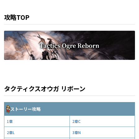
攻略TOP
タクティクスオウガ リボーン
ストーリー攻略
1章
2章C
2章L
3章N