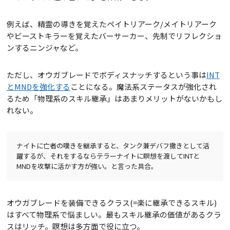
例えば、精霊の導きを覚えたペイトリアーク/メイトリアーク
やビーストキラーを覚えたバーサーカー、先制でリフレクショ
ンするニンジャなど。
ただし、オウガブレードでボディスナッチするという事は
INT
とMNDを強化する
ことになる。魔法系ステータスが強化され
るため「物理系のスキル継承」はあまりメリットがないかもし
れない。
ナイトに亡者の嘆きを継承すると、タンク兼デバフ撒きとして活
躍するが、それをするならテラーナイトに瞑想を渡してINTと
MNDを攻撃に活かす方が強い。と言った具合。
オウガブレードを装備できるクラス(=楽に継承できるスキル)
はすべて物理系で悩ましい。最もスキル継承の価値があるクラ
スはリッチ。瞑想は多方面で役に立つ。