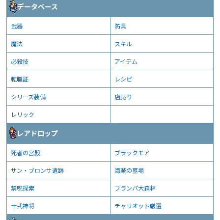
データベース
武器
防具
魔法
スキル
必殺技
アイテム
転職証
レシピ
シリーズ装備
店売り
レリック
レアドロップ
死者の宮殿
ブラックモア
サン・ブロンサ遺跡
海賊の墓場
禁呪探索
フランパ大森林
十弐神将
チャリオット厳選