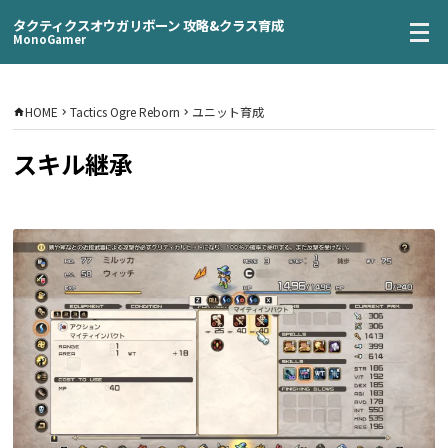
タクティクスオウガリボーン 攻略&クラス育成
MonoGamer
HOME
Tactics Ogre Reborn
ユニット育成
スキル継承