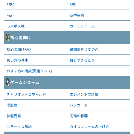
3章C
3章L
4章
空中庭園
ラスボス戦
カーテンコール
初心者向け
初心者向けFAQ
追加要素と変更点
戦い方の基本
難しすぎるとき
おすすめの構成(汎用クラス)
ゲームシステム
チャリオットとワールド
エレメントの影響
忠誠度
バフカード
状態異常
天候の影響
ステータス解説
カオスフレームの上げ方