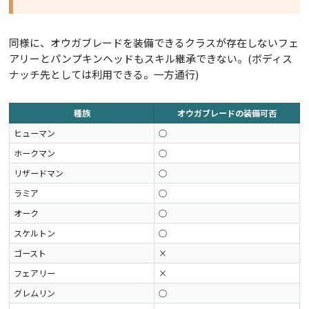
同様に、オウガブレードを装備できるクラスが存在しないフェ
アリーとパンプキンヘッドもスキル継承できない。(ボディス
ナッチ先としては利用できる。一方通行)
種族
オウガブレードの装備可否
ヒューマン
○
ホークマン
○
リザードマン
○
ラミア
○
オーク
○
スケルトン
○
ゴースト
×
フェアリー
×
グレムリン
○