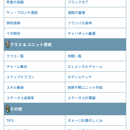
死者の宮殿
ブラックモア
サン・ブロンサ遺跡
海賊の墓場
禁呪探索
フランパ大森林
十弐神将
チャリオット厳選
クラス & ユニット育成
クラス一覧
仲間一覧
チャーム集め
エレメンタルチャーム
スナップドラゴン
ボディスナッチ
スキル継承
民族不明ユニット作成
ステータス成長率
ステータス計算器
その他
TIPS
ダメージ計算のしくみ