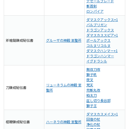
デゼールブレード
斬首剣
ロンパイア
ダマスクアックス+1
バルブリガン
ドラゴンアックス
ダマスカススピア+1
斧槍鎚錬成秘伝書
グルーザの神殿 至聖所
ポールアックス
コルヌリコルヌ
ダマスクハンマー+1
ドラゴンハンマー
イグドラシル
無双刀改
獅子吼
夜叉
リューネラムの神殿 至
梵天
刀錬成秘伝書
聖所
兜斬丸改
柏太刀
圧し切り長谷部
獅子王
ダマスカスメイス+1
回復の杖
棍鞭錬成秘伝書
ハーネラの神殿 至聖所
浄化の杖