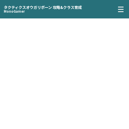
タクティクスオウガリボーン 攻略&クラス育成
MonoGamer