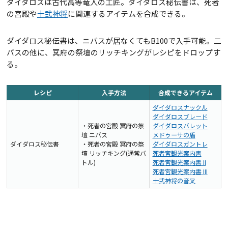
ダイダロスは古代高等竜人の工匠。ダイダロス秘伝書は、死者
の宮殿や
十弐神将
に関連するアイテムを合成できる。
ダイダロス秘伝書は、ニバスが居なくてもB100で入手可能。二
バスの他に、冥府の祭壇のリッチキングがレシピをドロップす
る。
レシピ
入手方法
合成できるアイテム
ダイダロスナックル
ダイダロスブレード
・死者の宮殿 冥府の祭
ダイダロスバレット
壇 ニバス
メドゥーサの盾
ダイダロス秘伝書
・死者の宮殿 冥府の祭
ダイダロスガントレ
壇 リッチキング(通常バ
死者宮観光案内書
トル)
死者宮観光案内書 II
死者宮観光案内書 III
十弐神将の音叉