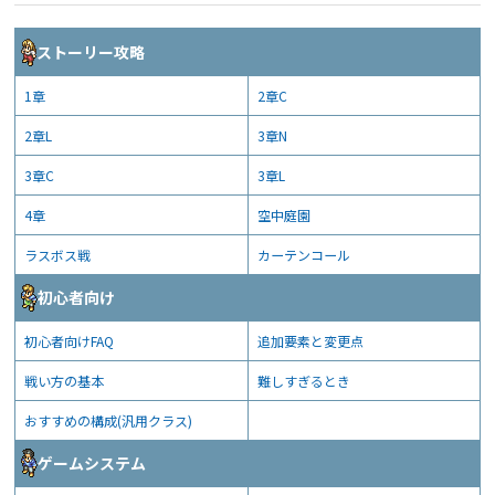
ストーリー攻略
1章
2章C
2章L
3章N
3章C
3章L
4章
空中庭園
ラスボス戦
カーテンコール
初心者向け
初心者向けFAQ
追加要素と変更点
戦い方の基本
難しすぎるとき
おすすめの構成(汎用クラス)
ゲームシステム