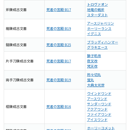
トロヴァオン
斧錬成古文書
死者の宮殿 B17
地竜の戦斧
スターダスト
アースジャベリン
槍錬成古文書
死者の宮殿 B19
ホーリーランス
イグニス
ブラッディハンマー
鎚錬成古文書
死者の宮殿 B25
グラキエース
獅子吼改
片手刀錬成古文書
死者の宮殿 B17
夜叉改
梵天改
祢々切丸
両手刀錬成古文書
死者の宮殿 B19
蛍丸
大典太光世
ウインドワンド
アースワンド
サンダーワンド
棍錬成古文書
死者の宮殿 B16
アクアワンド
ファイアワンド
アイスワンド
ホーリーコメット