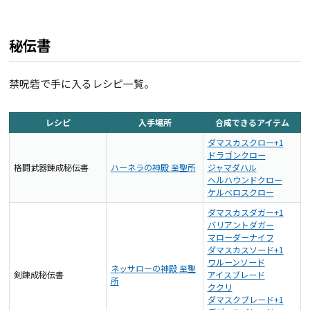
秘伝書
禁呪砦で手に入るレシピ一覧。
レシピ
入手場所
合成できるアイテム
ダマスカスクロー+1
ドラゴンクロー
格闘武器錬成秘伝書
ハーネラの神殿 至聖所
ジャマダハル
ヘルハウンドクロー
ケルベロスクロー
ダマスカスダガー+1
バリアントダガー
マローダーナイフ
ダマスカスソード+1
ワルーンソード
ネッサローの神殿 至聖
剣錬成秘伝書
アイスブレード
所
ククリ
ダマスクブレード+1