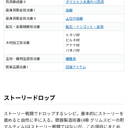
防具錬成書 II
ダマスカス未満の+1防具
装身具彫金技法書 I
指輪
装身具彫金技法書 II
上位の指輪
鉱石・金属精錬技法書
鉱石・インゴット・金箔
トネリ材
ビルネ材
木材加工技法書
アナナ材
バオバ材
生地・織物生産技法書
繊維系
医薬品調合書 I
回復アイテム
ストーリードロップ
ストーリー戦闘でドロップするレシピ。基本的にストーリーを
進めると自然に手に入る。銃器製造術書(4章 グリムスビーの町
マルティム)はストーリー戦闘ではないが、この項目にまとめ