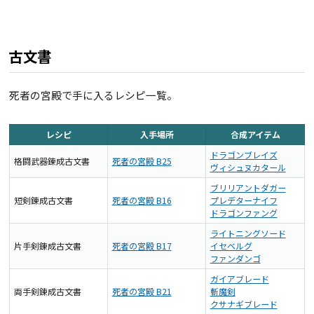
古文書
死者の宮殿で手に入るレシピ一覧。
レシピ
入手場所
合成アイテム
ドラゴンブレイズ
格闘武器錬成古文書
死者の宮殿 B25
ヴィシュヌカタール
ブリリアントダガー
短剣錬成古文書
死者の宮殿 B16
プレデターナイフ
ドラゴンファング
ライトニングソード
片手剣錬成古文書
死者の宮殿 B17
イセベルグ
ファンダンゴ
ガイアブレード
両手剣錬成古文書
死者の宮殿 B21
斬魔剣
クサナギブレード