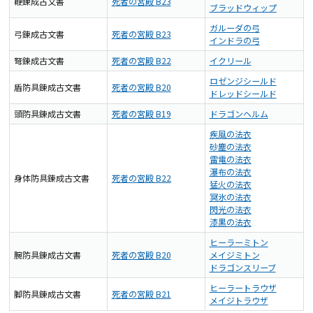
鞭錬成古文書
死者の宮殿 B23
ブラッドウィップ
ガルーダの弓
弓錬成古文書
死者の宮殿 B23
インドラの弓
弩錬成古文書
死者の宮殿 B22
イクリール
ロゼンジシールド
盾防具錬成古文書
死者の宮殿 B20
ドレッドシールド
頭防具錬成古文書
死者の宮殿 B19
ドラゴンヘルム
疾風の法衣
砂塵の法衣
雷電の法衣
瀑布の法衣
身体防具錬成古文書
死者の宮殿 B22
猛火の法衣
冥氷の法衣
閃光の法衣
漆黒の法衣
ヒーラーミトン
腕防具錬成古文書
死者の宮殿 B20
メイジミトン
ドラゴンスリーブ
ヒーラートラウザ
脚防具錬成古文書
死者の宮殿 B21
メイジトラウザ