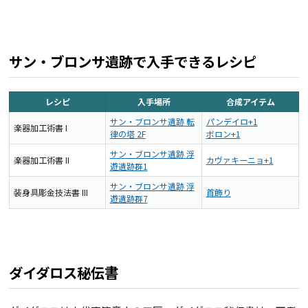
サン・ブロンサ遺跡で入手できるレシピ
レシピ
入手場所
合成アイテム
サン・ブロンサ遺跡 転
パンデイロ+1
楽器加工術書 I
律の塔 2F
ボロン+1
サン・ブロンサ遺跡 浮
楽器加工術書 II
カヴァキーニョ+1
遊遺跡群1
サン・ブロンサ遺跡 浮
装身具彫金技法書 III
首飾り
遊遺跡群7
ダイダロス秘伝書