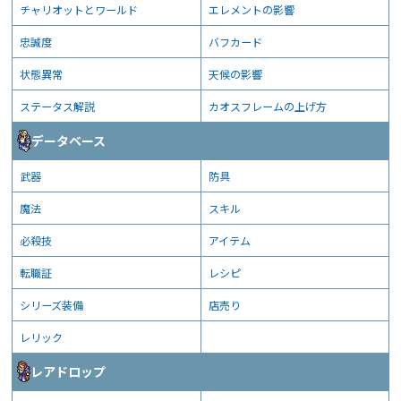
チャリオットとワールド
エレメントの影響
忠誠度
バフカード
状態異常
天候の影響
ステータス解説
カオスフレームの上げ方
データベース
武器
防具
魔法
スキル
必殺技
アイテム
転職証
レシピ
シリーズ装備
店売り
レリック
レアドロップ