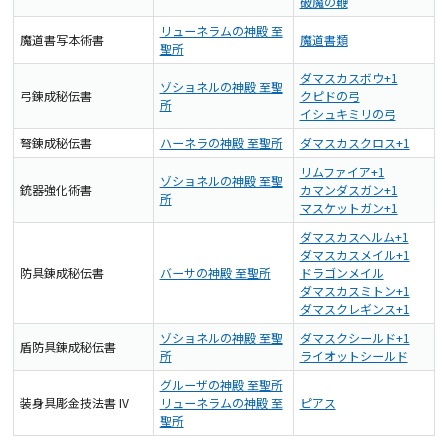
破魔の鞭
リューネラムの神殿 至
魔道書写本術書
魔道書類
聖所
ダマスカスボウ+1
ゾショネルの神殿 至聖
弓錬成秘伝書
クピドの弓
所
イシュキミリの弓
弩錬成秘伝書
ハーネラの神殿 至聖所
ダマスカスクロス+1
リムファイア+1
ゾショネルの神殿 至聖
銃器強化術書
カマンダスガン+1
所
マスケットガン+1
ダマスカスヘルム+1
ダマスカスメイル+1
防具錬成秘伝書
バーサの神殿 至聖所
ドラゴンメイル
ダマスカスミトン+1
ダマスクレギンス+1
ゾショネルの神殿 至聖
ダマスクシールド+1
盾防具錬成秘伝書
所
ライオットシールド
グルーザの神殿 至聖所
装身具彫金技法書 IV
リューネラムの神殿 至
ピアス
聖所