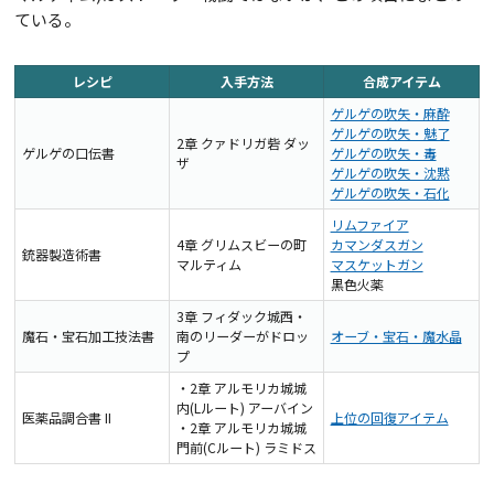
ている。
レシピ
入手方法
合成アイテム
ゲルゲの吹矢・麻酔
ゲルゲの吹矢・魅了
2章 クァドリガ砦 ダッ
ゲルゲの口伝書
ゲルゲの吹矢・毒
ザ
ゲルゲの吹矢・沈黙
ゲルゲの吹矢・石化
リムファイア
4章 グリムスビーの町
カマンダスガン
銃器製造術書
マルティム
マスケットガン
黒色火薬
3章 フィダック城西・
魔石・宝石加工技法書
南のリーダーがドロッ
オーブ・宝石・魔水晶
プ
・2章 アルモリカ城城
内(Lルート) アーバイン
医薬品調合書 II
上位の回復アイテム
・2章 アルモリカ城城
門前(Cルート) ラミドス