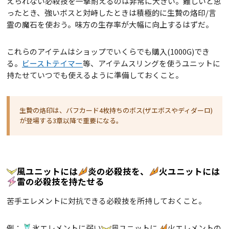
えられない必殺技を一撃耐えるのは非常に大きい。難しいと思
ったとき、強いボスと対峙したときは積極的に生贄の烙印/言
霊の魔石を使おう。味方の生存率が大幅に向上するはずだ。
これらのアイテムはショップでいくらでも購入(1000G)でき
る。
ビーストテイマー
等、アイテムスリングを使うユニットに
持たせていつでも使えるように準備しておくこと。
生贄の烙印は、バフカード4枚持ちのボス(ザエボスやディダーロ)
が登場する3章以降で重要になる。
風ユニットには
炎の必殺技を、
火ユニットには
雷の必殺技を持たせる
苦手エレメントに対抗できる必殺技を所持しておくこと。
例：
氷エレメントに弱い
風ユニットに
火エレメントの