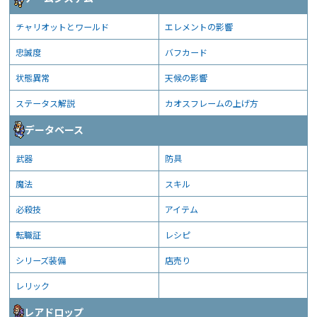
チャリオットとワールド
エレメントの影響
忠誠度
バフカード
状態異常
天候の影響
ステータス解説
カオスフレームの上げ方
データベース
武器
防具
魔法
スキル
必殺技
アイテム
転職証
レシピ
シリーズ装備
店売り
レリック
レアドロップ