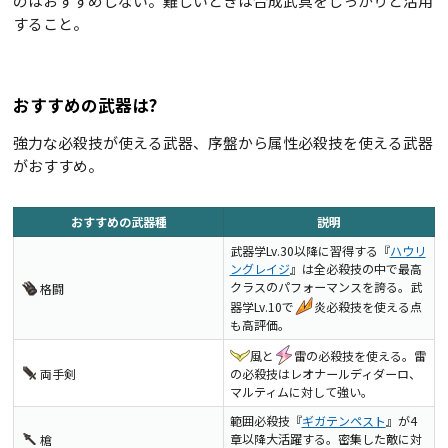
のはおすすめしない。難しいときは合成武具をしっかりと活用
すること。
おすすめの武器は?
強力な必殺技が使える武器、序盤から属性必殺技を使える武器
がおすすめ。
おすすめの武器種
説明
武器学Lv.30以降に習得する『
ハウリ
ングレイジ
』は全必殺技の中で最高
クラスのパフォーマンスを誇る。武
格闘
器学Lv.10で
炎必殺技を使える点
も高評価。
風と
雷の必殺技を使える。雷
両手剣
の必殺技はレオナールディダーロ、
マルティムに対して強い。
範囲必殺技『
ギガテンペスト
』が4
章以降大活躍する。密集した敵に対
槍