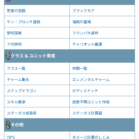
死者の宮殿
ブラックモア
サン・ブロンサ遺跡
海賊の墓場
禁呪探索
フランパ大森林
十弐神将
チャリオット厳選
クラス & ユニット育成
クラス一覧
仲間一覧
チャーム集め
エレメンタルチャーム
スナップドラゴン
ボディスナッチ
スキル継承
民族不明ユニット作成
ステータス成長率
ステータス計算器
その他
TIPS
ダメージ計算のしくみ