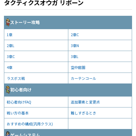
タクティクスオウガ リボーン
ストーリー攻略
1章
2章C
2章L
3章N
3章C
3章L
4章
空中庭園
ラスボス戦
カーテンコール
初心者向け
初心者向けFAQ
追加要素と変更点
戦い方の基本
難しすぎるとき
おすすめの構成(汎用クラス)
ゲームシステム