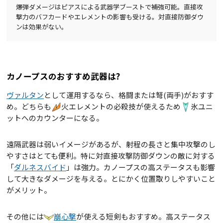
爆弾ダメージはピアスによる武器学ブーストで補強可能。直接攻
撃力のバフカードやエレメントの影響も受ける。対直接防御ダウ
ンは効果がない。
カノープスのおすすめ武器は?
ヴァルタン
として運用するなら、格闘または弩(両手)がおすす
め。どちらも
火エレメントの必殺技が使えるため
氷ユニ
ットへのカウンターになる。
遠隔武器は弱いイメージがあるが、射程の長さと集中攻撃のし
やすさはとても便利。特に対直接攻撃防御ダウンの敵に対する
「
ダルネスバイド
」は強力。カノープスの高ステータスも影響
して大きなダメージを与える。とにかく位置取りしやすいこと
がメリット。
その他には
崩心撃
が使える短剣もおすすめ。高ステータス