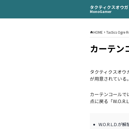
タクティクスオウガ
MonoGamer
HOME
Tactics Ogre 
カーテン
タクティクスオウガ
が用意されている
カーテンコールで
点に戻る「W.O.R
W.O.R.L.D.