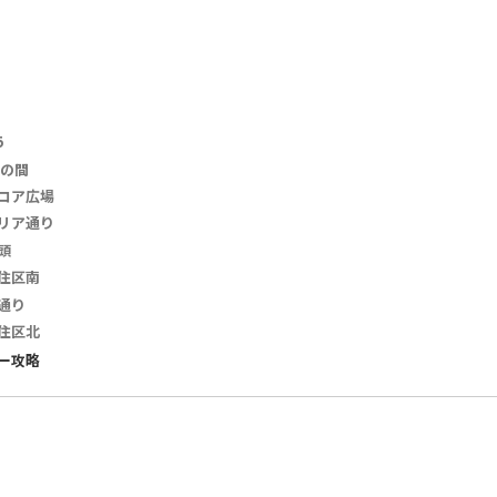
5
印の間
ロア広場
リア通り
頭
住区南
通り
住区北
ー攻略