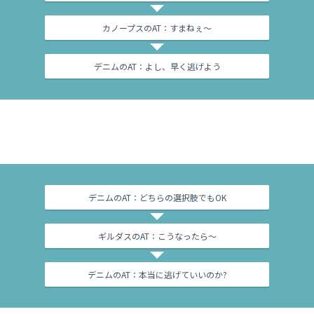
カノープスのAT：すまねぇ～
デニムのAT：よし、早く逃げよう
デニムのAT：どちらの選択肢でもOK
ギルダスのAT：こうなったら～
デニムのAT：本当に逃げていいのか?