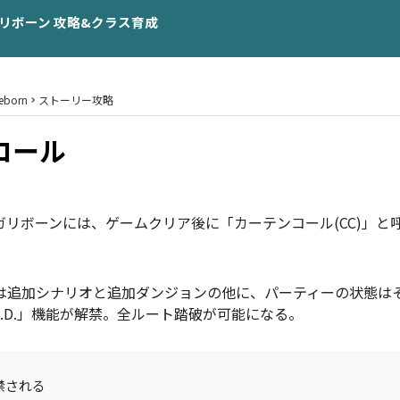
リボーン 攻略&クラス育成
Reborn
ストーリー攻略
コール
リボーンには、ゲームクリア後に「カーテンコール(CC)」と
。
は追加シナリオと追加ダンジョンの他に、パーティーの状態は
.L.D.」機能が解禁。全ルート踏破が可能になる。
が解禁される