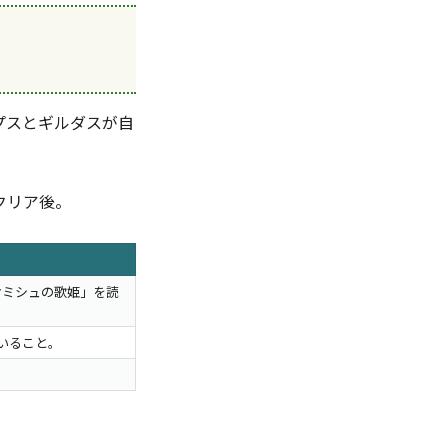
プスとギルダスが自
クリア後。
オミシュの歌姫」を読
いること。