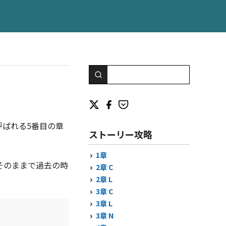
呼ばれる5番目の章
ストーリー攻略
1章
そのままで過去の時
2章 C
2章 L
3章 C
3章 L
3章 N