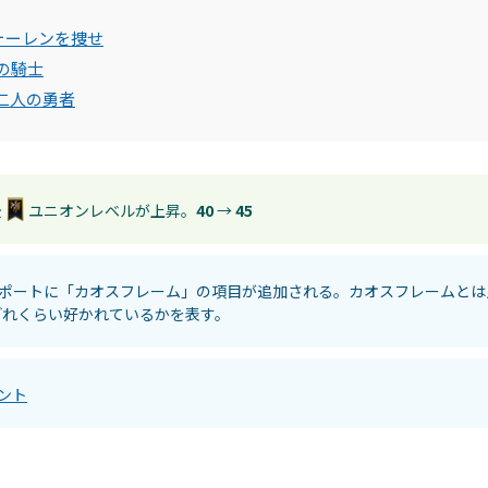
 ウォーレンを捜せ
 真の騎士
 十二人の勇者
後
ユニオンレベルが上昇。
40
→
45
ポートに「カオスフレーム」の項目が追加される。カオスフレームとは
どれくらい好かれているかを表す。
ント