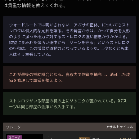
は貴重な情報を教えてくれる。
ウォードルートでは明かされない「アガサの正体」についてもスト
レロクは個人的な見解を語る。その発言からは、かつて自分を人形
のように操った権力に対するストレロクの強い憎悪がうかがえる。
欲望にまみれた薄汚い連中から「ゾーンを守る」というストレロク
の行動は、この憎悪が原動力となっているようだ。...少なくとも本
人はそう主張している。
これが最後の補給機会となる。宮殿内で物資を補充し、消耗した装
備を修理して準備を整えよう。
ストレロクがいる部屋の机の上に
ソトニク
が置かれている。
X7ス
ーツ
は同じ部屋の金庫から入手する。
ソトニク
アサルトライフル
ユニーク