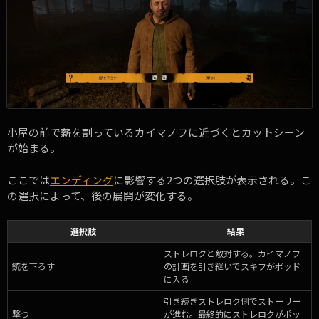
小屋の前で薪を割っているカイマノフに近づくとカットシーン
が始まる。
ここでは
エンディング
に影響する2つの選択肢が表示される。こ
の選択によって、後の展開が変化する。
選択肢
結果
ストレロクと敵対する。カイマノフ
銃を下ろす
の計画を引き継いでスキフがポッド
に入る
引き続きストレロク側でストーリー
撃つ
が進む。最終的にストレロクがポッ