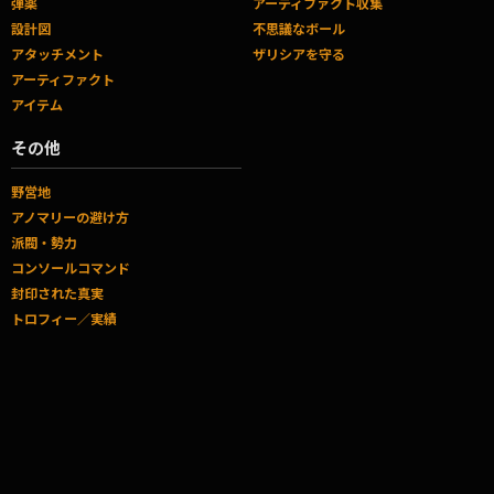
弾薬
アーティファクト収集
設計図
不思議なボール
アタッチメント
ザリシアを守る
アーティファクト
アイテム
その他
野営地
アノマリーの避け方
派閥・勢力
コンソールコマンド
封印された真実
トロフィー／実績