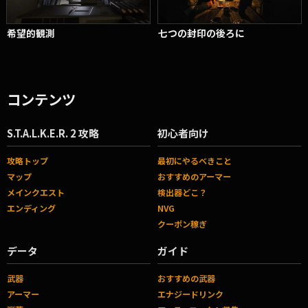
希望的観測
七つの封印の後ろに
コンテンツ
S.T.A.L.K.E.R. 2 攻略
初心者向け
攻略トップ
最初にやるべきこと
マップ
おすすめのアーマー
メインクエスト
検出器どこ？
エンディング
NVG
クーポン稼ぎ
データ
ガイド
武器
おすすめの武器
アーマー
エナジードリンク