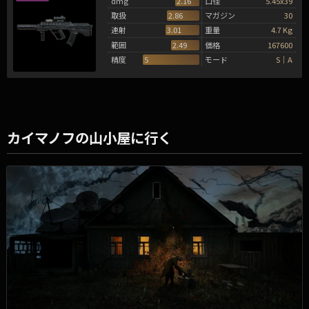
dmg
2.16
口径
5.45x39
取扱
2.86
マガジン
30
連射
3.01
重量
4.7 Kg
範囲
2.49
価格
167600
精度
5
モード
S｜A
カイマノフの山小屋に行く