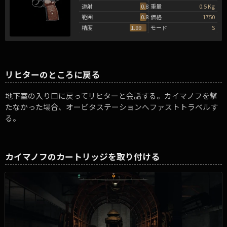
連射
0.82
重量
0.5 Kg
範囲
0.83
価格
1750
精度
1.99
モード
S
リヒターのところに戻る
地下室の入り口に戻ってリヒターと会話する。カイマノフを撃
たなかった場合、オービタステーションへファストトラベルす
る。
カイマノフのカートリッジを取り付ける