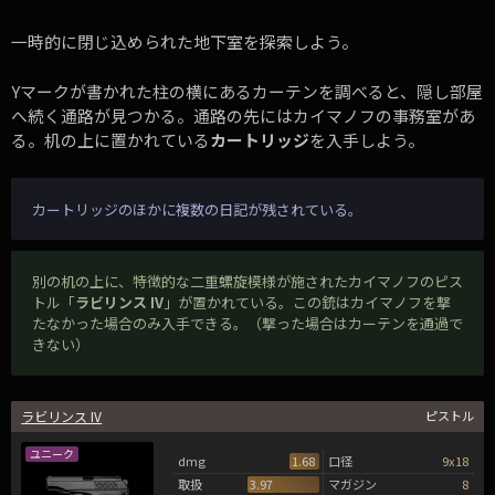
一時的に閉じ込められた地下室を探索しよう。
Yマークが書かれた柱の横にあるカーテンを調べると、隠し部屋
へ続く通路が見つかる。通路の先にはカイマノフの事務室があ
る。机の上に置かれている
カートリッジ
を入手しよう。
カートリッジのほかに複数の日記が残されている。
別の机の上に、特徴的な二重螺旋模様が施されたカイマノフのピス
トル「
ラビリンス IV
」が置かれている。この銃はカイマノフを撃
たなかった場合のみ入手できる。（撃った場合はカーテンを通過で
きない）
ラビリンス IV
ピストル
ユニーク
dmg
1.68
口径
9x18
取扱
3.97
マガジン
8