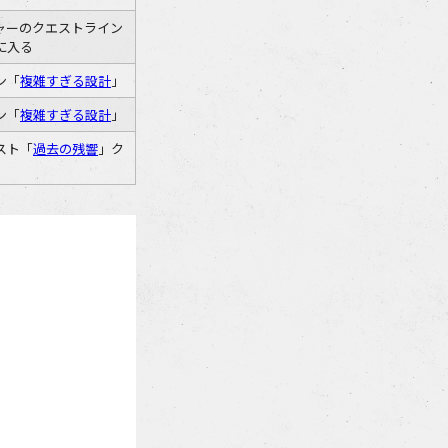
ャーのクエストライン
に入る
ン「
複雑すぎる設計
」
ン「
複雑すぎる設計
」
スト「
過去の残響
」ク