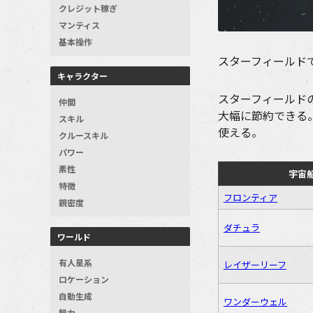
クレジット稼ぎ
マンティス
基本操作
スターフィールド
キャラクター
スターフィールド
仲間
大幅に節約できる
スキル
使える。
クルースキル
パワー
素性
宇宙
特徴
フロンティア
親密度
ダチュラ
ワールド
有人星系
レイザーリーフ
ロケーション
自動生成
ワンダーウェル
勢力