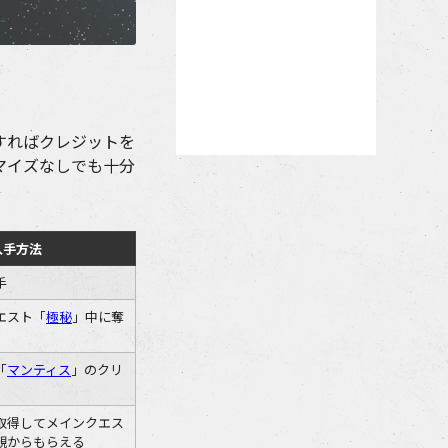
すればクレジットを
マイズなしでも十分
入手方法
手
エスト「
極秘
」中に奪
「
マンティス
」のクリ
取得してメインクエス
親からもらえる