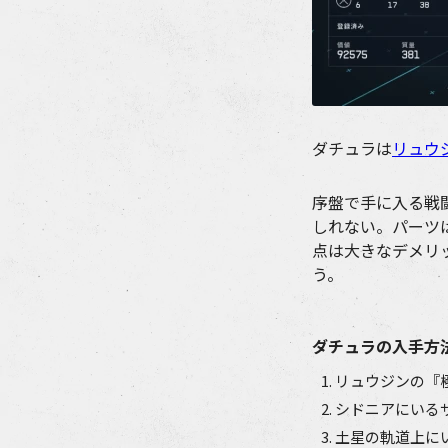
ダチュラは
リュウ
序盤で手に入る戦
しれない。パーツ
点は大きなデメリ
う。
ダチュラの入手方
リュウジンの『
シドニアにいる
土星の軌道上に