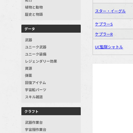
植物と動物
スター・イーグル
歴史と物語
ケプラーS
データ
ケプラーR
武器
UC監獄シャトル
ユニーク武器
ユニーク装備
レジェンダリー効果
資源
弾薬
回復アイテム
宇宙船パーツ
スキル雑誌
クラフト
武器作業台
宇宙服作業台