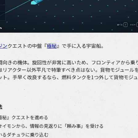
ジン
クエストの中盤『
極秘
』で手に入る宇宙船。
闘向きの機体。旋回性が非常に高いため、フロンティアから乗
はリアクター以外平凡で特筆すべき点はない。貨物モジュール
ット。手早く改良するなら、燃料タンクを1つ外して貨物モジ
法
極秘』クエストを進める
サイモンから、情報の見返りに「頼み事」を受ける
いるダチュラに乗り込む