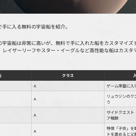
で手に入る無料の宇宙船を紹介。
の宇宙船は非常に高いが、無料で手に入れた船をカスタマイズ
。レイザーリーフやスター・イーグルなど高性能な船はカスタ
船
クラス
A
ゲーム序盤に入
リュウジンのク
A
う
サイドクエスト
A
ア報酬
特徴「子供」を
A
トを進めると父