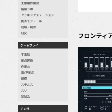
工業用作業台
製薬ラボ
クッキングステーション
拠点モジュール
栽培・飼育
研究
フロンティ
ゲームプレイ
宇宙船
拠点建設
作業台
家/不動産
説得
ステルス
スリ
禁制品
その他