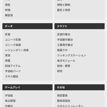
素性
植物と動物
特徴
歴史と物語
親密度
データ
クラフト
武器
武器作業台
ユニーク武器
宇宙服作業台
ユニーク装備
工業用作業台
レジェンダリー効果
製薬ラボ
資源
クッキングステーション
弾薬
拠点モジュール
回復アイテム
栽培・飼育
宇宙船パーツ
研究
スキル雑誌
ゲームプレイ
その他
宇宙船
周回要素
拠点建設
難易度設定
作業台
スキルシミュレーター