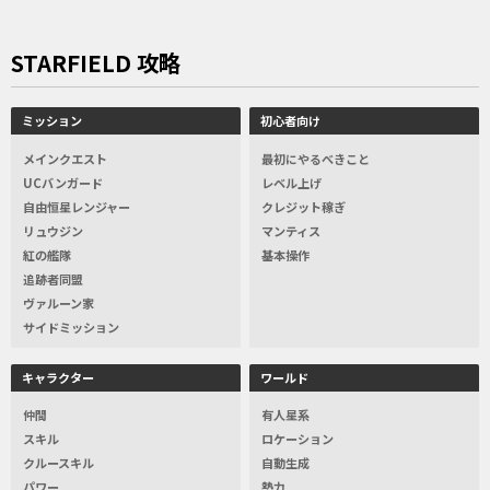
STARFIELD 攻略
ミッション
初心者向け
メインクエスト
最初にやるべきこと
UCバンガード
レベル上げ
自由恒星レンジャー
クレジット稼ぎ
リュウジン
マンティス
紅の艦隊
基本操作
追跡者同盟
ヴァルーン家
サイドミッション
キャラクター
ワールド
仲間
有人星系
スキル
ロケーション
クルースキル
自動生成
パワー
勢力