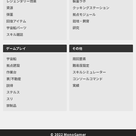
レジェンダリー効果
製薬ラボ
資源
クッキングステーション
弾薬
拠点モジュール
回復アイテム
栽培・飼育
宇宙船パーツ
研究
スキル雑誌
ゲームプレイ
その他
宇宙船
周回要素
拠点建設
難易度設定
作業台
スキルシミュレーター
家/不動産
コンソールコマンド
説得
実績
ステルス
スリ
禁制品
© 2022 MonoGamer