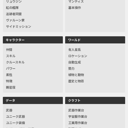
リュウジン
マンティス
紅の艦隊
基本操作
追跡者同盟
ヴァルーン家
サイドミッション
キャラクター
ワールド
仲間
有人星系
スキル
ロケーション
クルースキル
自動生成
パワー
勢力
素性
植物と動物
特徴
歴史と物語
親密度
データ
クラフト
武器
武器作業台
ユニーク武器
宇宙服作業台
ユニーク装備
工業用作業台