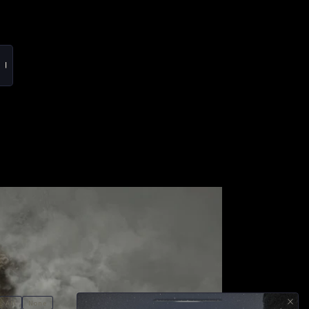
⏽
×
All
None